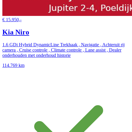
€ 15.950,-
Kia Niro
1.6 GDi Hybrid DynamicLine Trekhaak , Navigatie , Achteruit rij
camera , Cruise controle , Climate controle , Lane assist , Dealer
onderhouden met onderhoud historie
114.769 km