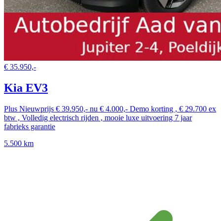
€ 35.950,-
Kia EV3
Plus Nieuwprijs € 39.950,- nu € 4.000,- Demo korting , € 29.700 ex
btw , Volledig electrisch rijden , mooie luxe uitvoering 7 jaar
fabrieks garantie
5.500 km