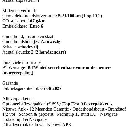
Aantal zitplaatsen:
4
Milieu en verbruik
Gemiddeld brandstofverbruik:
5,2 l/100km
(1 op 19,2)
CO₂-uitstoot:
107 g/km
Emissieklasse:
Euro 6
Onderhoud, historie en staat
Onderhoudsboekjes:
Aanwezig
Schade:
schadevrij
Aantal sleutels:
2 (2 handzenders)
Financiële informatie
BTW/marge:
BTW niet verrekenbaar voor ondernemers
(margeregeling)
Garantie
Fabrieksgarantie tot:
05-06-2027
Afleverpakketten
Optioneel afleverpakket (€ 695):
Top Test Afleverpakket:
-
Nieuwe Apk - 12 Maanden Garantie - Onderhoudsbeurt - Brandstof
1/2 vol - Schoon & gepoetst - Pechhulp 12 mnd EU - Navigatie
update bij Kia Navigatie
Dit afleverpakket bevat: Nieuwe APK