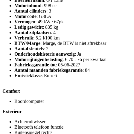
Interieurnaam
: GT Line
Motorinhoud
: 998 cc
Aantal cilinders
: 3
Motorcode
: G3LA
Vermogen
: 49 kW / 67pk
Ledig gewicht
: 835 kg
Aantal zitplaatsen
: 4
Verbruik
: 5.2 l/100 km
BTW/Marge
: Marge, de BTW is niet aftrekbaar
Aantal sleutels
: 2
Onderhoudshistorie aanwezig
: Ja
Motorrijtuigenbelasting
: € 70 - 76 per kwartaal
Fabrieksgarantie tot
: 05-06-2027
Aantal maanden fabrieksgarantie
: 84
Emissieklasse
: Euro 6
Comfort
Boordcomputer
Exterieur
Achterruitwisser
Bluetooth telefoon functie
Buitenspiegel rechts