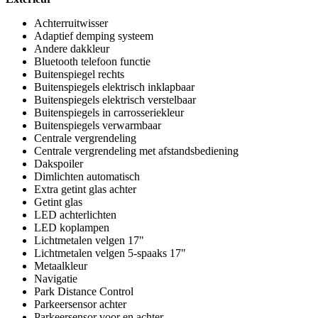
Achterruitwisser
Adaptief demping systeem
Andere dakkleur
Bluetooth telefoon functie
Buitenspiegel rechts
Buitenspiegels elektrisch inklapbaar
Buitenspiegels elektrisch verstelbaar
Buitenspiegels in carrosseriekleur
Buitenspiegels verwarmbaar
Centrale vergrendeling
Centrale vergrendeling met afstandsbediening
Dakspoiler
Dimlichten automatisch
Extra getint glas achter
Getint glas
LED achterlichten
LED koplampen
Lichtmetalen velgen 17"
Lichtmetalen velgen 5-spaaks 17"
Metaalkleur
Navigatie
Park Distance Control
Parkeersensor achter
Parkeersensor voor en achter