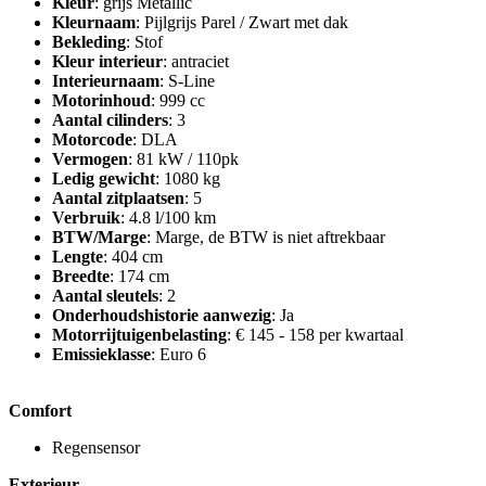
Kleur
: grijs Metallic
Kleurnaam
: Pijlgrijs Parel / Zwart met dak
Bekleding
: Stof
Kleur interieur
: antraciet
Interieurnaam
: S-Line
Motorinhoud
: 999 cc
Aantal cilinders
: 3
Motorcode
: DLA
Vermogen
: 81 kW / 110pk
Ledig gewicht
: 1080 kg
Aantal zitplaatsen
: 5
Verbruik
: 4.8 l/100 km
BTW/Marge
: Marge, de BTW is niet aftrekbaar
Lengte
: 404 cm
Breedte
: 174 cm
Aantal sleutels
: 2
Onderhoudshistorie aanwezig
: Ja
Motorrijtuigenbelasting
: € 145 - 158 per kwartaal
Emissieklasse
: Euro 6
Comfort
Regensensor
Exterieur