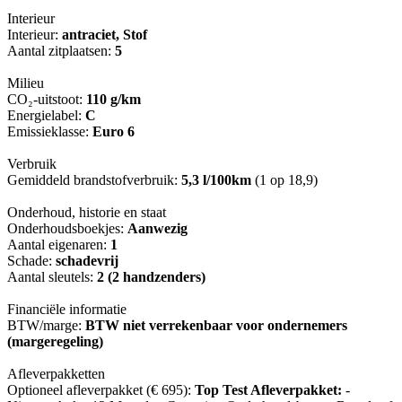
Interieur
Interieur:
antraciet, Stof
Aantal zitplaatsen:
5
Milieu
CO₂-uitstoot:
110 g/km
Energielabel:
C
Emissieklasse:
Euro 6
Verbruik
Gemiddeld brandstofverbruik:
5,3 l/100km
(1 op 18,9)
Onderhoud, historie en staat
Onderhoudsboekjes:
Aanwezig
Aantal eigenaren:
1
Schade:
schadevrij
Aantal sleutels:
2 (2 handzenders)
Financiële informatie
BTW/marge:
BTW niet verrekenbaar voor ondernemers
(margeregeling)
Afleverpakketten
Optioneel afleverpakket (€ 695):
Top Test Afleverpakket:
-