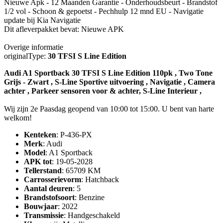
Nieuwe Apk - 12 Maanden Garantie - Onderhoudsbeurt - Brandstof
1/2 vol - Schoon & gepoetst - Pechhulp 12 mnd EU - Navigatie
update bij Kia Navigatie
Dit afleverpakket bevat: Nieuwe APK
Overige informatie
originalType:
30 TFSI S Line Edition
Audi A1 Sportback 30 TFSI S Line Edition 110pk , Two Tone
Grijs - Zwart , S-Line Sportive uitvoering , Navigatie , Camera
achter , Parkeer sensoren voor & achter, S-Line Interieur ,
Wij zijn 2e Paasdag geopend van 10:00 tot 15:00. U bent van harte
welkom!
Kenteken
: P-436-PX
Merk
: Audi
Model
: A1 Sportback
APK tot
: 19-05-2028
Tellerstand
: 65709 KM
Carrosserievorm
: Hatchback
Aantal deuren
: 5
Brandstofsoort
: Benzine
Bouwjaar
: 2022
Transmissie
: Handgeschakeld