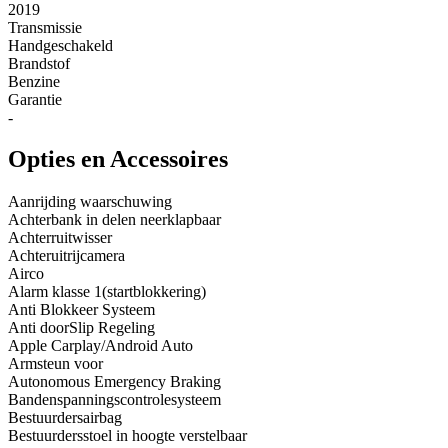
2019
Transmissie
Handgeschakeld
Brandstof
Benzine
Garantie
-
Opties en Accessoires
Aanrijding waarschuwing
Achterbank in delen neerklapbaar
Achterruitwisser
Achteruitrijcamera
Airco
Alarm klasse 1(startblokkering)
Anti Blokkeer Systeem
Anti doorSlip Regeling
Apple Carplay/Android Auto
Armsteun voor
Autonomous Emergency Braking
Bandenspanningscontrolesysteem
Bestuurdersairbag
Bestuurdersstoel in hoogte verstelbaar