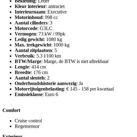
Bekleding
: Leder
Kleur interieur
: antraciet
Interieurnaam
: Executive
Motorinhoud
: 998 cc
Aantal cilinders
: 3
Motorcode
: G3LC
Vermogen
: 73 kW / 99pk
Ledig gewicht
: 1080 kg
Max. trekgewicht
: 1000 kg
Aantal zitplaatsen
: 5
Verbruik
: 5.3 l/100 km
BTW/Marge
: Marge, de BTW is niet aftrekbaar
Lengte
: 414 cm
Breedte
: 176 cm
Aantal sleutels
: 2
Onderhoudshistorie aanwezig
: Ja
Motorrijtuigenbelasting
: € 145 - 158 per kwartaal
Emissieklasse
: Euro 6
Comfort
Cruise control
Regensensor
Exterieur