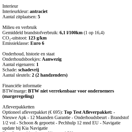
Interieur
Interieurkleur:
antraciet
Aantal zitplaatsen:
5
Milieu en verbruik
Gemiddeld brandstofverbruik:
6,1 l/100km
(1 op 16,4)
CO₂-uitstoot:
123 g/km
Emissieklasse:
Euro 6
Onderhoud, historie en staat
Onderhoudsboekjes:
Aanwezig
Aantal eigenaren:
1
Schade:
schadevrij
Aantal sleutels:
2 (2 handzenders)
Financiële informatie
BTW/marge:
BTW niet verrekenbaar voor ondernemers
(margeregeling)
Afleverpakketten
Optioneel afleverpakket (€ 695):
Top Test Afleverpakket:
-
Nieuwe Apk - 12 Maanden Garantie - Onderhoudsbeurt - Brandstof
1/2 vol - Schoon & gepoetst - Pechhulp 12 mnd EU - Navigatie
update bij Kia Navigatie