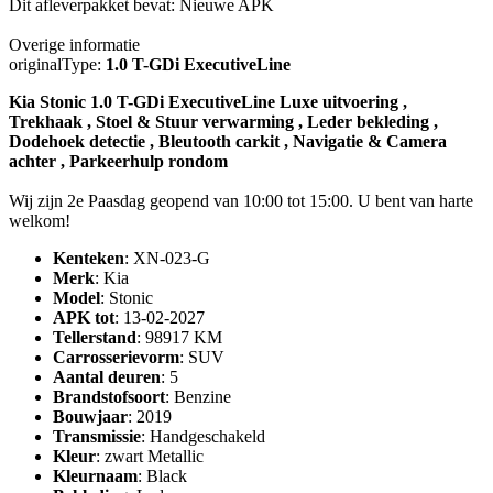
Dit afleverpakket bevat: Nieuwe APK
Overige informatie
originalType:
1.0 T-GDi ExecutiveLine
Kia Stonic 1.0 T-GDi ExecutiveLine Luxe uitvoering ,
Trekhaak , Stoel & Stuur verwarming , Leder bekleding ,
Dodehoek detectie , Bleutooth carkit , Navigatie & Camera
achter , Parkeerhulp rondom
Wij zijn 2e Paasdag geopend van 10:00 tot 15:00. U bent van harte
welkom!
Kenteken
: XN-023-G
Merk
: Kia
Model
: Stonic
APK tot
: 13-02-2027
Tellerstand
: 98917 KM
Carrosserievorm
: SUV
Aantal deuren
: 5
Brandstofsoort
: Benzine
Bouwjaar
: 2019
Transmissie
: Handgeschakeld
Kleur
: zwart Metallic
Kleurnaam
: Black