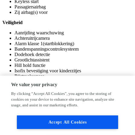
Keyless start
Passagiersairbag
Zij airbag(s) voor
Veiligheid
Aanrijding waarschuwing
Achteruitrijcamera
Alarm klasse 1(startblokkering)
Bandenspanningscontrolesysteem
Dodehoek detectie
Grootlichtassistent
Hill hold functie
Isofix bevestiging voor kinderzitjes
Rijstrooksensor
Vermoeidheids herkenning
We value your privacy
By clicking “Accept All Cookies”, you agree to the storing of
cookies on your device to enhance site navigation, analyze site
usage, and assist in our marketing efforts.
Aad van der Burg BV
Accept All Cookies
Jupiter 2
2685LR Poeldijk