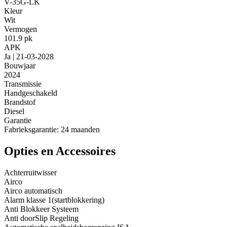
V-35G-LK
Kleur
Wit
Vermogen
101.9 pk
APK
Ja | 21-03-2028
Bouwjaar
2024
Transmissie
Handgeschakeld
Brandstof
Diesel
Garantie
Fabrieksgarantie: 24 maanden
Opties en Accessoires
Achterruitwisser
Airco
Airco automatisch
Alarm klasse 1(startblokkering)
Anti Blokkeer Systeem
Anti doorSlip Regeling