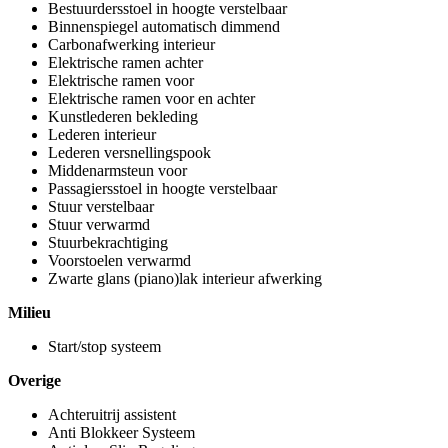
Bestuurdersstoel in hoogte verstelbaar
Binnenspiegel automatisch dimmend
Carbonafwerking interieur
Elektrische ramen achter
Elektrische ramen voor
Elektrische ramen voor en achter
Kunstlederen bekleding
Lederen interieur
Lederen versnellingspook
Middenarmsteun voor
Passagiersstoel in hoogte verstelbaar
Stuur verstelbaar
Stuur verwarmd
Stuurbekrachtiging
Voorstoelen verwarmd
Zwarte glans (piano)lak interieur afwerking
Milieu
Start/stop systeem
Overige
Achteruitrij assistent
Anti Blokkeer Systeem