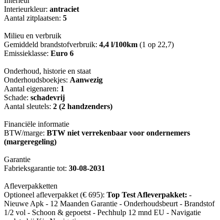
Interieur
Interieurkleur:
antraciet
Aantal zitplaatsen:
5
Milieu en verbruik
Gemiddeld brandstofverbruik:
4,4 l/100km
(1 op 22,7)
Emissieklasse:
Euro 6
Onderhoud, historie en staat
Onderhoudsboekjes:
Aanwezig
Aantal eigenaren:
1
Schade:
schadevrij
Aantal sleutels:
2 (2 handzenders)
Financiële informatie
BTW/marge:
BTW niet verrekenbaar voor ondernemers
(margeregeling)
Garantie
Fabrieksgarantie tot:
30-08-2031
Afleverpakketten
Optioneel afleverpakket (€ 695):
Top Test Afleverpakket:
-
Nieuwe Apk - 12 Maanden Garantie - Onderhoudsbeurt - Brandstof
1/2 vol - Schoon & gepoetst - Pechhulp 12 mnd EU - Navigatie