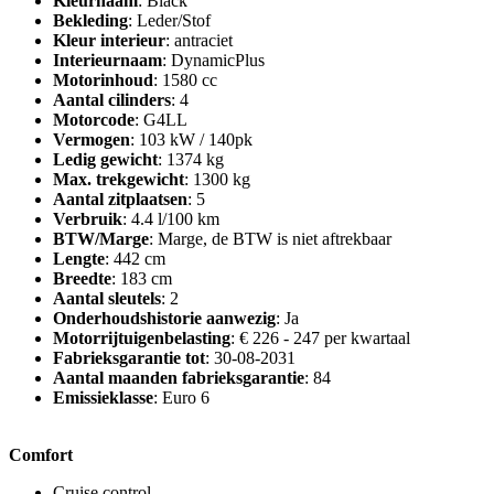
Kleurnaam
: Black
Bekleding
: Leder/Stof
Kleur interieur
: antraciet
Interieurnaam
: DynamicPlus
Motorinhoud
: 1580 cc
Aantal cilinders
: 4
Motorcode
: G4LL
Vermogen
: 103 kW / 140pk
Ledig gewicht
: 1374 kg
Max. trekgewicht
: 1300 kg
Aantal zitplaatsen
: 5
Verbruik
: 4.4 l/100 km
BTW/Marge
: Marge, de BTW is niet aftrekbaar
Lengte
: 442 cm
Breedte
: 183 cm
Aantal sleutels
: 2
Onderhoudshistorie aanwezig
: Ja
Motorrijtuigenbelasting
: € 226 - 247 per kwartaal
Fabrieksgarantie tot
: 30-08-2031
Aantal maanden fabrieksgarantie
: 84
Emissieklasse
: Euro 6
Comfort
Cruise control