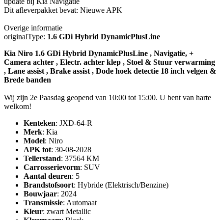
update bij Kia Navigatie
Dit afleverpakket bevat: Nieuwe APK
Overige informatie
originalType:
1.6 GDi Hybrid DynamicPlusLine
Kia Niro 1.6 GDi Hybrid DynamicPlusLine , Navigatie, +
Camera achter , Electr. achter klep , Stoel & Stuur verwarming
, Lane assist , Brake assist , Dode hoek detectie 18 inch velgen &
Brede banden
Wij zijn 2e Paasdag geopend van 10:00 tot 15:00. U bent van harte
welkom!
Kenteken
: JXD-64-R
Merk
: Kia
Model
: Niro
APK tot
: 30-08-2028
Tellerstand
: 37564 KM
Carrosserievorm
: SUV
Aantal deuren
: 5
Brandstofsoort
: Hybride (Elektrisch/Benzine)
Bouwjaar
: 2024
Transmissie
: Automaat
Kleur
: zwart Metallic