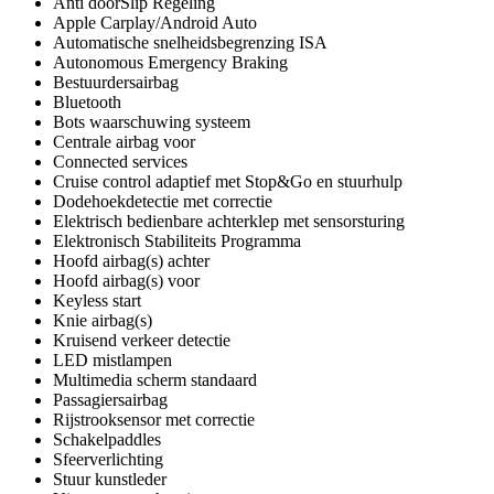
Anti doorSlip Regeling
Apple Carplay/Android Auto
Automatische snelheidsbegrenzing ISA
Autonomous Emergency Braking
Bestuurdersairbag
Bluetooth
Bots waarschuwing systeem
Centrale airbag voor
Connected services
Cruise control adaptief met Stop&Go en stuurhulp
Dodehoekdetectie met correctie
Elektrisch bedienbare achterklep met sensorsturing
Elektronisch Stabiliteits Programma
Hoofd airbag(s) achter
Hoofd airbag(s) voor
Keyless start
Knie airbag(s)
Kruisend verkeer detectie
LED mistlampen
Multimedia scherm standaard
Passagiersairbag
Rijstrooksensor met correctie
Schakelpaddles
Sfeerverlichting
Stuur kunstleder