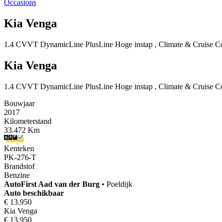
Occasions
Kia Venga
1.4 CVVT DynamicLine PlusLine Hoge instap , Climate & Cruise Cont
Kia Venga
1.4 CVVT DynamicLine PlusLine Hoge instap , Climate & Cruise Cont
Bouwjaar
2017
Kilometerstand
33.472 Km
Kenteken
PK-276-T
Brandstof
Benzine
AutoFirst
Aad van der Burg
•
Poeldijk
Auto beschikbaar
€ 13.950
Kia Venga
€ 13.950