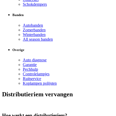
Schokdempers
Banden
Autobanden
Zomerbanden
Winterbanden
All season banden
Overige
Auto diagnose
Garantie
Pechhulp
Controlelampjes
Ruitservice
Koplampen polijsten
Distributieriem vervangen
Hoe werkt een distributieriem?